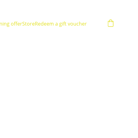
ning offer
Store
Redeem a gift voucher
ną