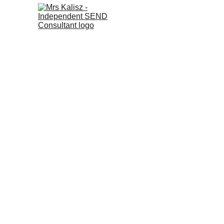
S
Imię i naz