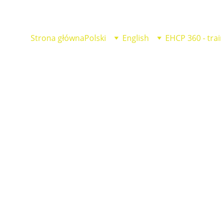
Strona główna
Polski
English
EHCP 360 - trai
kontaktuj się ze m
wisko*